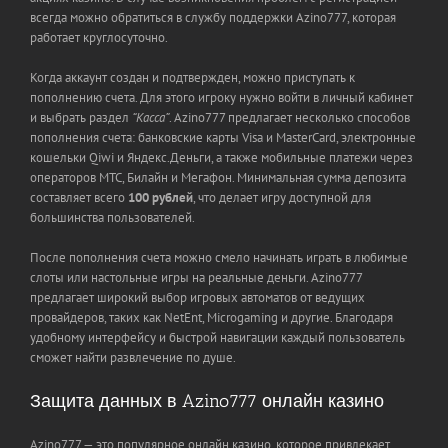
всегда можно обратиться в службу поддержки Azino777, которая
работает круглосуточно.
Когда аккаунт создан и подтвержден, можно приступать к
пополнению счета. Для этого игроку нужно войти в личный кабинет
и выбрать раздел
“Касса”
. Azino777 предлагает несколько способов
пополнения счета: банковские карты Visa и MasterCard, электронные
кошельки Qiwi и Яндекс.Деньги, а также мобильные платежи через
операторов МТС, Билайн и Мегафон. Минимальная сумма депозита
составляет всего
100 рублей
, что делает игру доступной для
большинства пользователей.
После пополнения счета можно смело начинать играть в любимые
слоты или настольные игры на реальные деньги. Azino777
предлагает широкий выбор игровых автоматов от ведущих
провайдеров, таких как NetEnt, Microgaming и другие. Благодаря
удобному интерфейсу и быстрой навигации каждый пользователь
сможет найти развлечение по душе.
Защита данных в Azino777 онлайн казино
Azino777 — это популярное онлайн казино, которое привлекает