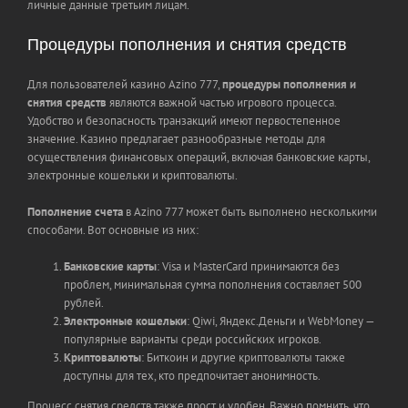
личные данные третьим лицам.
Процедуры пополнения и снятия средств
Для пользователей казино Azino 777,
процедуры пополнения и
снятия средств
являются важной частью игрового процесса.
Удобство и безопасность транзакций имеют первостепенное
значение. Казино предлагает разнообразные методы для
осуществления финансовых операций, включая банковские карты,
электронные кошельки и криптовалюты.
Пополнение счета
в Azino 777 может быть выполнено несколькими
способами. Вот основные из них:
Банковские карты
: Visa и MasterCard принимаются без
проблем, минимальная сумма пополнения составляет 500
рублей.
Электронные кошельки
: Qiwi, Яндекс.Деньги и WebMoney —
популярные варианты среди российских игроков.
Криптовалюты
: Биткоин и другие криптовалюты также
доступны для тех, кто предпочитает анонимность.
Процесс снятия средств также прост и удобен. Важно помнить, что