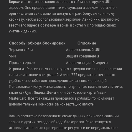
Зеркало
— это точная копия основного сайта, но с другим URL-
адресом. Оно предоставляет те же функции и возможности, что и
оригинальный сайт, включая доступ к играм, бонусам и личному
кабинету. Чтобы воспользоваться зеркалом Азино 777, достаточно
ввести его адрес в браузере и войти в систему с помощью своих
учетных данных.
Способы обхода блокировок
Описание
Зеркало сайта
Альтернативный URL
VPN
Защита соединения
Прокси-сервер
Анонимизация IP-адреса
Игроки из России могут столкнуться с трудностями при пополнении
счета или выводе выигрышей. Азино 777 предлагает несколько
удобных способов для проведения финансовых операций.
Пользователи могут использовать популярные платежные системы,
такие как Qiwi, Яндекс.Деньги или банковские карты Visa и
MasterCard. Все транзакции проводятся в рублях, что исключает
дополнительные комиссии за конвертацию валюты.
Важно помнить о безопасности своих данных при использовании
зеркал и других методов обхода блокировок. Рекомендуется
использовать только проверенные ресурсы и не передавать свои