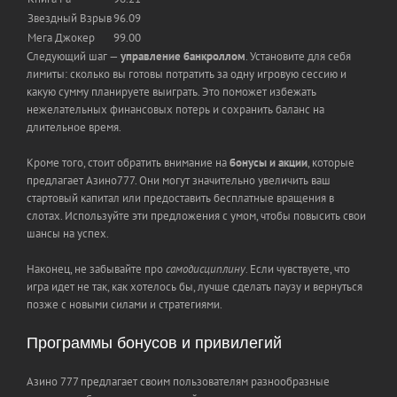
Звездный Взрыв
96.09
Мега Джокер
99.00
Следующий шаг —
управление банкроллом
. Установите для себя
лимиты: сколько вы готовы потратить за одну игровую сессию и
какую сумму планируете выиграть. Это поможет избежать
нежелательных финансовых потерь и сохранить баланс на
длительное время.
Кроме того, стоит обратить внимание на
бонусы и акции
, которые
предлагает Азино777. Они могут значительно увеличить ваш
стартовый капитал или предоставить бесплатные вращения в
слотах. Используйте эти предложения с умом, чтобы повысить свои
шансы на успех.
Наконец, не забывайте про
самодисциплину
. Если чувствуете, что
игра идет не так, как хотелось бы, лучше сделать паузу и вернуться
позже с новыми силами и стратегиями.
Программы бонусов и привилегий
Азино 777 предлагает своим пользователям разнообразные