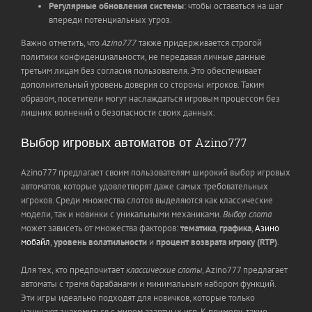
Регулярные обновления системы
: чтобы оставаться на шаг
впереди потенциальных угроз.
Важно отметить, что
Azino777
также придерживается строгой
политики конфиденциальности, не передавая личные данные
третьим лицам без согласия пользователя. Это обеспечивает
дополнительный уровень доверия со стороны игроков. Таким
образом, посетители могут наслаждаться игровым процессом без
лишних волнений о безопасности своих данных.
Выбор игровых автоматов от Azino777
Azino777 предлагает своим пользователям широкий выбор игровых
автоматов, которые удовлетворят даже самых требовательных
игроков. Среди множества слотов выделяются как классические
модели, так и новинки с уникальными механиками.
Выбор слота
может зависеть от множества факторов:
тематика
,
графика
,
Азино
мобайл
,
уровень волатильности
и
процент возврата игроку (RTP)
.
Для тех, кто предпочитает
классические слоты
, Azino777 предлагает
автоматы с тремя барабанами и минимальным набором функций.
Эти игры идеально подходят для новичков, которые только
начинают знакомиться с миром азартных игр. К примеру, такие