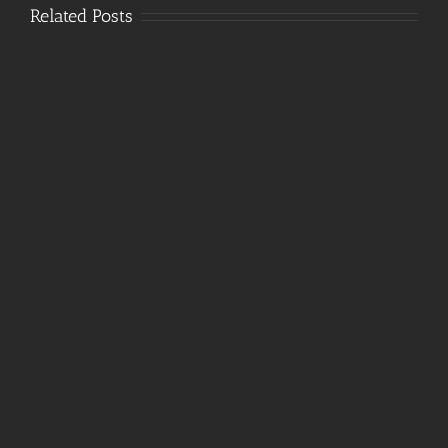
Related Posts