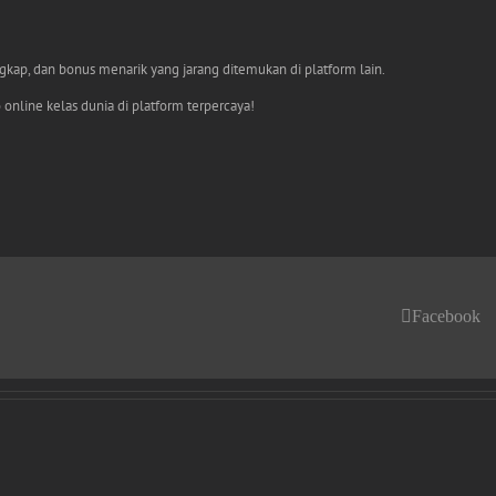
kap, dan bonus menarik yang jarang ditemukan di platform lain.
online kelas dunia di platform terpercaya!
Facebook