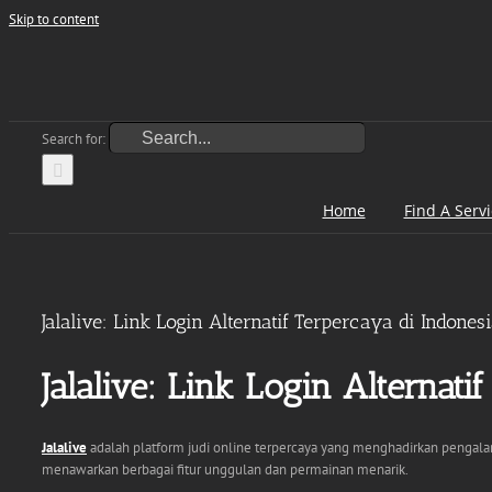
Skip to content
Search for:
Home
Find A Serv
Jalalive: Link Login Alternatif Terpercaya di Indones
Jalalive: Link Login Alternati
Jalalive
adalah platform judi online terpercaya yang menghadirkan pengalam
menawarkan berbagai fitur unggulan dan permainan menarik.