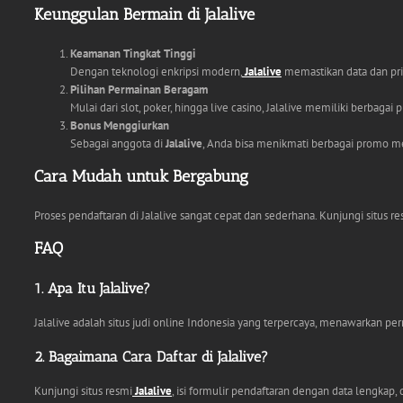
Keunggulan Bermain di Jalalive
Keamanan Tingkat Tinggi
Dengan teknologi enkripsi modern,
Jalalive
memastikan data dan pri
Pilihan Permainan Beragam
Mulai dari slot, poker, hingga live casino, Jalalive memiliki berbag
Bonus Menggiurkan
Sebagai anggota di
Jalalive
, Anda bisa menikmati berbagai promo 
Cara Mudah untuk Bergabung
Proses pendaftaran di Jalalive sangat cepat dan sederhana. Kunjungi situs 
FAQ
1. Apa Itu Jalalive?
Jalalive adalah situs judi online Indonesia yang terpercaya, menawarkan per
2. Bagaimana Cara Daftar di Jalalive?
Kunjungi situs resmi
Jalalive
, isi formulir pendaftaran dengan data lengkap,