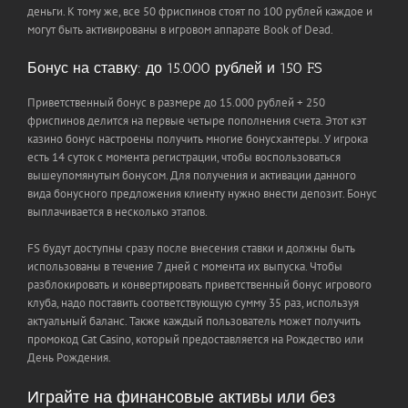
деньги. К тому же, все 50 фриспинов стоят по 100 рублей каждое и
могут быть активированы в игровом аппарате Book of Dead.
Бонус на ставку: до 15.000 рублей и 150 FS
Приветственный бонус в размере до 15.000 рублей + 250
фриспинов делится на первые четыре пополнения счета. Этот кэт
казино бонус настроены получить многие бонусхантеры. У игрока
есть 14 суток с момента регистрации, чтобы воспользоваться
вышеупомянутым бонусом. Для получения и активации данного
вида бонусного предложения клиенту нужно внести депозит. Бонус
выплачивается в несколько этапов.
FS будут доступны сразу после внесения ставки и должны быть
использованы в течение 7 дней с момента их выпуска. Чтобы
разблокировать и конвертировать приветственный бонус игрового
клуба, надо поставить соответствующую сумму 35 раз, используя
актуальный баланс. Также каждый пользователь может получить
промокод Cat Casino, который предоставляется на Рождество или
День Рождения.
Играйте на финансовые активы или без