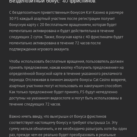
Бездепозитный бонус: 40 фриспинов.
С бездепозитным приветственным бонусом Кэт Казино в размере
30 FS каждый азартный участник после регистрации получит
бонусную карту с 20 бесплатными вращениями, которая будет
моментально активирована и будет действительна в течение
следующих 2 суток. Также, бонусная карта с 40 фриспинами будет
моментально активирована в течение 72 часов после
подтверждения игрового аккаунта.
Чтобы использовать бесплатные вращения, пользователь должен
принять предложение, нажав кнопку «Получить предложение» на
определённой бонусной карте в течение указанного рекламного
периода. Отслеживая в личном аккаунте бонусы Cat Casino вовремя,
азартные участники могут использовать их наилучшим способом.
Как только предложение будет принято, FS будут немедленно
доступны на указанном видеослоте и могут быть использованы в
течение следующих 72 часов.
Важно иметь ввиду, что выигрыши от бонуса фриспинов
соответствуют настоящему бонусу и требуют отыгрыша 1x. Эту
сумму нельзя обналичить, и ее необходимо разыграть хотя бы один
раз, прежде чем ее реально будет преобразовать в реальные