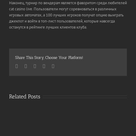
Наконец, турнир по вендерам является фаворитом среди любителей
cat casino live. Пользователи могут соревноваться в различных
игровых автоматах, а 100 лучших игроков получат опцию выиграть
джекпот и войти в топ-лист пользователей, которые навсегда
останутся в рейтинге лучших клиентов клуба.
Share This Story, Choose Your Platform!
Facebook
Twitter
Pinterest
Vk
Email
Related Posts